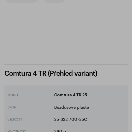
Comtura 4 TR (Přehled variant)
MODEL
Comtura 4 TR 25
Bezdušové pláště
DRUH
25-622 700×25C
VELIKOST
260 g
HMOTNOST