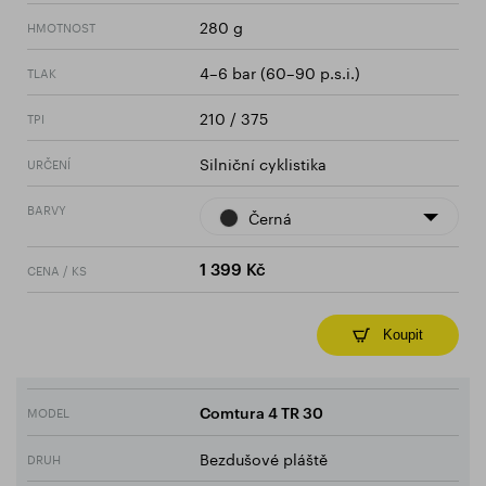
280 g
HMOTNOST
4–6 bar (60–90 p.s.i.)
TLAK
210 / 375
TPI
Silniční cyklistika
URČENÍ
BARVY
Černá
CENA / KS
1 399 Kč
Koupit
MODEL
Comtura 4 TR 30
Bezdušové pláště
DRUH