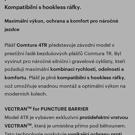
Kompatibilní s hookless ráfky.
Maximální výkon, ochrana a komfort pro náročné
jezdce
Plášť
představuje závodní model v
Comtura 4TR
prestižní řadě bezdušových plášťů Comtura TR. Byl
vyvinut pro náročné silniční i gravelové cyklisty, kteří
požadují maximální
kombinaci rychlosti, odolnosti a
. Plášť je plně
,
komfortu
kompatibilní s hookless ráfky
což umožňuje snadnou montáž a optimální výkon na
moderních kolech.
VECTRAN
for PUNCTURE BARRIER
TM
Model 4TR je vybaven exkluzivní
protidefektní vrstvou
, která je umístěna přímo pod běhounem.
VECTRAN
TM
Tato technologie poskytuje
vynikající ochranu proti