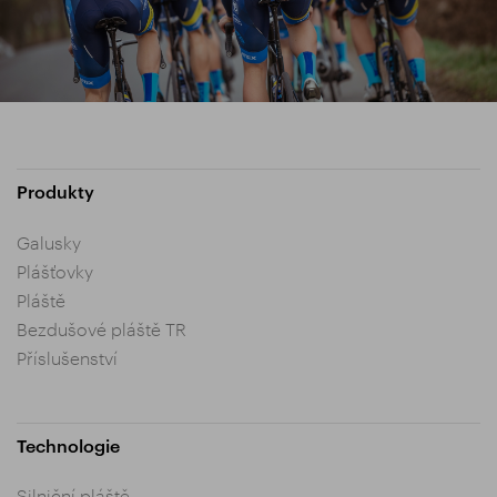
Produkty
Galusky
Plášťovky
Pláště
Bezdušové pláště TR
Příslušenství
Technologie
Silniční pláště