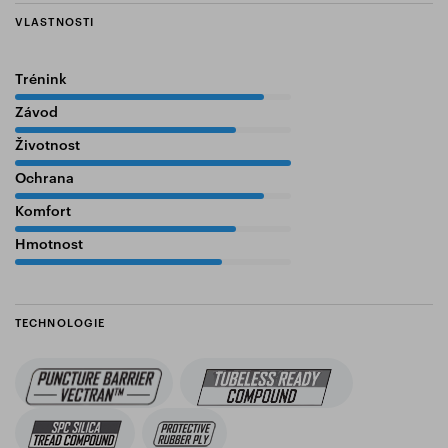
VLASTNOSTI
Trénink
90%
Závod
80%
Životnost
100%
Ochrana
90%
Komfort
80%
Hmotnost
75%
TECHNOLOGIE