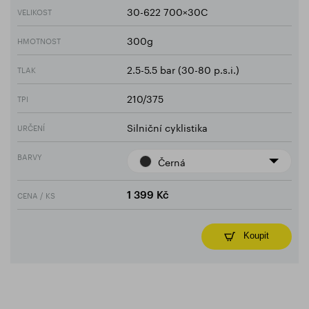
30-622 700×30C
VELIKOST
300g
HMOTNOST
2.5-5.5 bar (30-80 p.s.i.)
TLAK
210/375
TPI
Silniční cyklistika
URČENÍ
BARVY
Černá
CENA / KS
1 399 Kč
Koupit