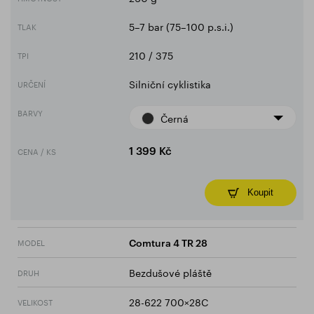
5–7 bar (75–100 p.s.i.)
TLAK
210 / 375
TPI
Silniční cyklistika
URČENÍ
BARVY
Černá
CENA / KS
1 399 Kč
Koupit
MODEL
Comtura 4 TR 28
Bezdušové pláště
DRUH
28-622 700×28C
VELIKOST