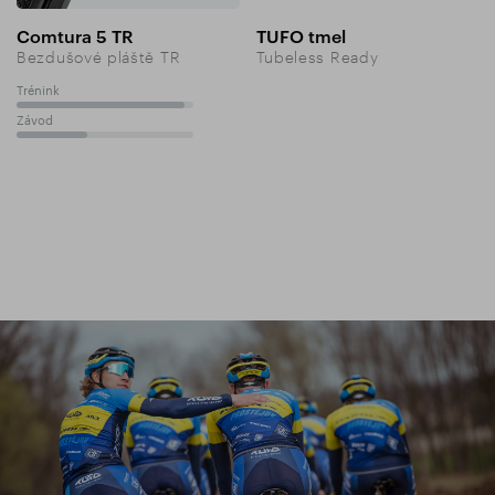
Comtura 5 TR
TUFO tmel
Bezdušové pláště TR
Tubeless Ready
Trénink
95%
Závod
40%