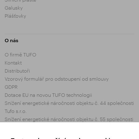
Galusky
Plášťovky
O nás
O firmě TUFO
Kontakt
Distributoři
Vzorový formulář pro odstoupení od smlouvy
GDPR
Dotace EU na novou TUFO technologii
Snížení energetické náročnosti objektu č. 44 společnosti
Tufo s.r.o.
Snížení energetické náročnosti objektu č. 55 společnosti
Tufo s.r.o.
Nastavení soukromí