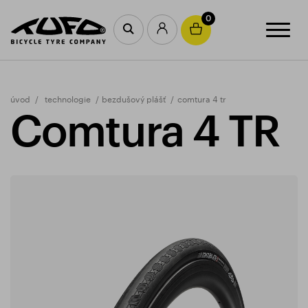
0
úvod
technologie
bezdušový plášť
comtura 4 tr
Comtura 4 TR