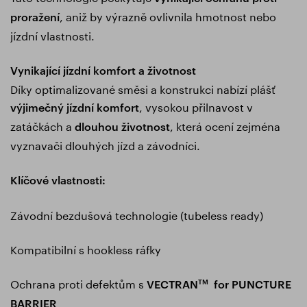
, aniž by výrazně ovlivnila hmotnost nebo
proražení
jízdní vlastnosti.
Vynikající jízdní komfort a životnost
Díky optimalizované směsi a konstrukci nabízí plášť
, vysokou přilnavost v
výjimečný jízdní komfort
zatáčkách a
, která ocení zejména
dlouhou životnost
vyznavači dlouhých jízd a závodníci.
Klíčové vlastnosti:
Závodní bezdušová technologie (tubeless ready)
Kompatibilní s hookless ráfky
Ochrana proti defektům s
VECTRAN
for PUNCTURE
TM
BARRIER