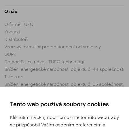
O nás
O firmě TUFO
Kontakt
Distributoři
Vzorový formulář pro odstoupení od smlouvy
GDPR
Dotace EU na novou TUFO technologii
Snížení energetické náročnosti objektu č. 44 společnosti
Tufo s.r.o.
Snížení energetické náročnosti objektu č. 55 společnosti
Tufo s.r.o.
Nastavení soukromí
Tento web používá soubory cookies
Obchodní podmínky
Kliknutím na „Přijmout“ umožníte tomuto webu, aby
se přizpůsobil Vašim osobním preferencím a