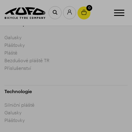
0
Produkty
Galusky
Plášťovky
Pláště
Bezdušové pláště TR
Příslušenství
Technologie
Silniční pláště
Galusky
Plášťovky