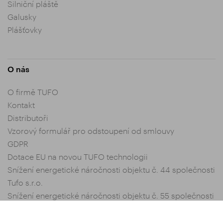
Silniční pláště
Galusky
Plášťovky
O nás
O firmě TUFO
Kontakt
Distributoři
Vzorový formulář pro odstoupení od smlouvy
GDPR
Dotace EU na novou TUFO technologii
Snížení energetické náročnosti objektu č. 44 společnosti
Tufo s.r.o.
Snížení energetické náročnosti objektu č. 55 společnosti
Tufo s.r.o.
Nastavení soukromí