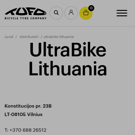
0
úvod
distributoři
ultrabike lithuania
UltraBike
Lithuania
Konstitucijos pr. 23B
LT-08105 Vilnius
T:
+370 688 26512