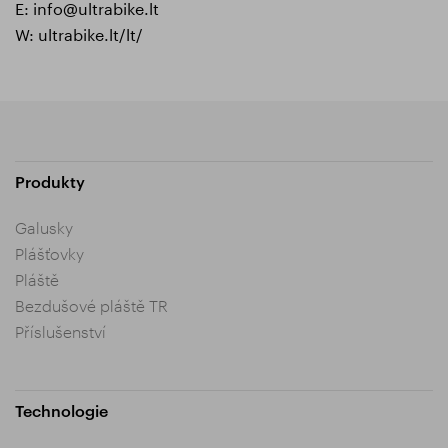
E:
info@ultrabike.lt
W:
ultrabike.lt/lt/
Produkty
Galusky
Plášťovky
Pláště
Bezdušové pláště TR
Příslušenství
Technologie