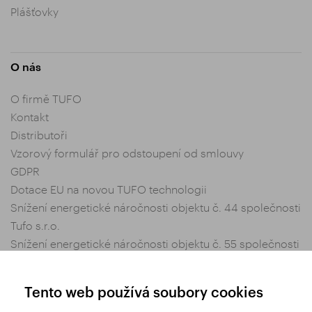
Plášťovky
O nás
O firmě TUFO
Kontakt
Distributoři
Vzorový formulář pro odstoupení od smlouvy
GDPR
Dotace EU na novou TUFO technologii
Snížení energetické náročnosti objektu č. 44 společnosti
Tufo s.r.o.
Snížení energetické náročnosti objektu č. 55 společnosti
Tufo s.r.o.
Nastavení soukromí
Tento web používá soubory cookies
Obchodní podmínky