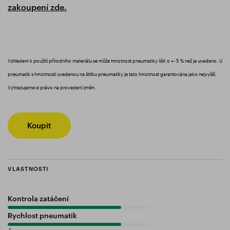
zakoupení zde.
Vzhledem k použití přírodního materiálu se může hmotnost pneumatiky lišit o +- 5 % než je uvedeno. U
pneumatik s hmotností uvedenou na štítku pneumatiky je tato hmotnost garantována jako nejvyšší.
Vyhrazujeme si právo na provedení změn.
Koupit
VLASTNOSTI
Kontrola zatáčení
80%
Rychlost pneumatik
80%