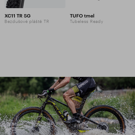
XC11 TR SG
TUFO tmel
Bezdušové pláště TR
Tubeless Ready