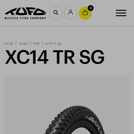
0
úvod
pneu
mtb
xc14 tr sg
XC14 TR SG