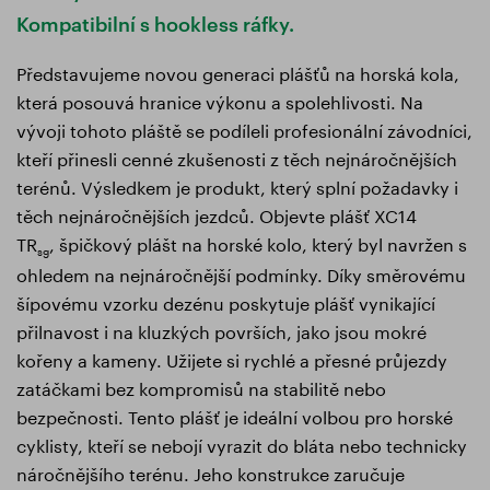
Kompatibilní s hookless ráfky.
Představujeme novou generaci plášťů na horská kola,
která posouvá hranice výkonu a spolehlivosti. Na
vývoji tohoto pláště se podíleli profesionální závodníci,
kteří přinesli cenné zkušenosti z těch nejnáročnějších
terénů. Výsledkem je produkt, který splní požadavky i
těch nejnáročnějších jezdců. Objevte plášť XC14
TR
, špičkový plášt na horské kolo, který byl navržen s
sg
ohledem na nejnáročnější podmínky. Díky směrovému
šípovému vzorku dezénu poskytuje plášť vynikající
přilnavost i na kluzkých površích, jako jsou mokré
kořeny a kameny. Užijete si rychlé a přesné průjezdy
zatáčkami bez kompromisů na stabilitě nebo
bezpečnosti. Tento plášť je ideální volbou pro horské
cyklisty, kteří se nebojí vyrazit do bláta nebo technicky
náročnějšího terénu. Jeho konstrukce zaručuje