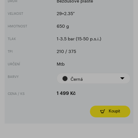
Bezdušové pláště
DRUH
29×2.35"
VELIKOST
650 g
HMOTNOST
1-3.5 bar (15-50 p.s.i.)
TLAK
210 / 375
TPI
Mtb
URČENÍ
BARVY
Černá
CENA / KS
1 499 Kč
Koupit