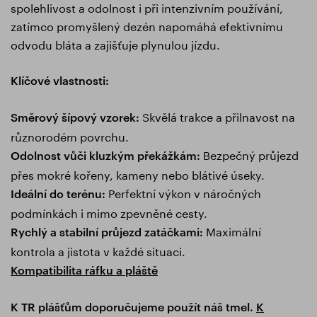
spolehlivost a odolnost i při intenzivním používání,
zatímco promyšlený dezén napomáhá efektivnímu
odvodu bláta a zajišťuje plynulou jízdu.
Klíčové vlastnosti:
Skvělá trakce a přilnavost na
Směrový šípový vzorek:
různorodém povrchu.
Bezpečný průjezd
Odolnost vůči kluzkým překážkám:
přes mokré kořeny, kameny nebo blátivé úseky.
Perfektní výkon v náročných
Ideální do terénu:
podmínkách i mimo zpevněné cesty.
Maximální
Rychlý a stabilní průjezd zatáčkami:
kontrola a jistota v každé situaci.
Kompatibilita ráfku a pláště
K TR plášťům doporučujeme použít náš tmel.
K