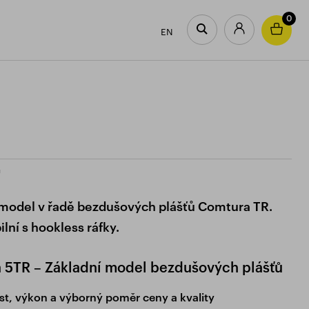
0
EN
U
 model v řadě bezdušových plášťů Comtura TR.
lní s hookless ráfky.
 5TR – Základní model bezdušových plášťů
st, výkon a výborný poměr ceny a kvality