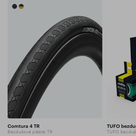
Comtura 4 TR
TUFO bezduš
Bezdušové pláště TR
TUFO bezdušo