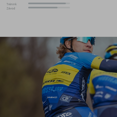
Trénink
90%
Závod
70%