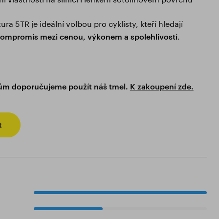
ra 5TR je ideální volbou pro cyklisty, kteří hledají
.
ompromis mezi cenou, výkonem a spolehlivostí
ťům doporučujeme použít náš tmel.
K zakoupení zde.
t
100%
40%