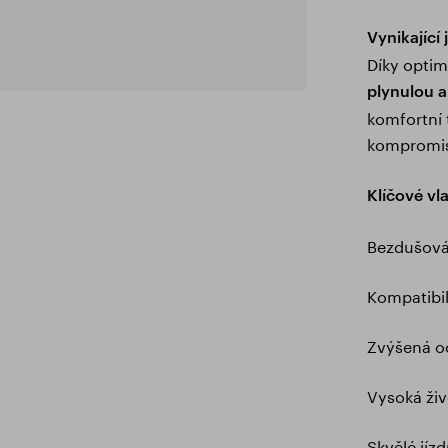
Vynikající 
Díky optim
plynulou a 
komfortní 
kompromi
Klíčové vla
Bezdušová 
Kompatibil
Zvýšená o
Vysoká ži
Skvělé jíz