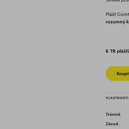
Plášť Comtu
rozumný k
K TR pláš
Koupi
VLASTNOSTI
Trénink
Závod