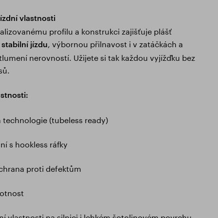
jízdní vlastnosti
alizovanému profilu a konstrukci zajišťuje plášť
, výbornou přilnavost i v zatáčkách a
stabilní jízdu
tlumení nerovností. Užijete si tak každou vyjížďku bez
sů.
stnosti:
technologie (tubeless ready)
ní s hookless ráfky
chrana proti defektům
votnost
dní vlastnosti na silnici i lehkém šotolinovém povrchu