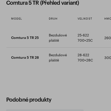
Comtura 5 TR (Přehled variant)
MODEL
DRUH
VELIKOST
HMO
Bezdušové
25-622
260
Comtura 5 TR 25
pláště
700×25C
Bezdušové
28-622
300
Comtura 5 TR 28
pláště
700×28C
Podobné produkty