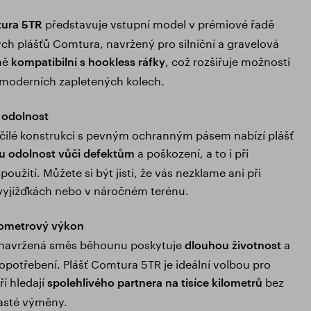
představuje vstupní model v prémiové řadě
ura 5TR
h plášťů Comtura, navržený pro silniční a gravelová
lně
, což rozšiřuje možnosti
kompatibilní s hookless ráfky
 moderních zapletených kolech.
 odolnost
čilé konstrukci s pevným ochranným pásem nabízí plášť
a poškození, a to i při
u odolnost vůči defektům
užití. Můžete si být jisti, že vás nezklame ani při
vyjížďkách nebo v náročném terénu.
lometrový výkon
 navržená směs běhounu poskytuje
a
dlouhou životnost
opotřebení. Plášť Comtura 5TR je ideální volbou pro
ří hledají
bez
spolehlivého partnera na tisíce kilometrů
asté výměny.