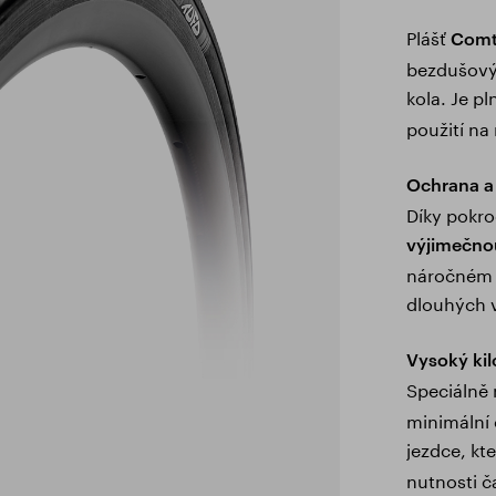
Plášť
Comt
bezdušovýc
kola. Je p
použití na
Ochrana a
Díky pokro
výjimečno
náročném po
dlouhých 
Vysoký ki
Speciálně
minimální 
jezdce, kte
nutnosti č