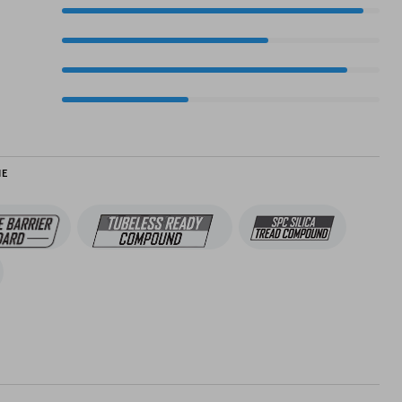
95%
65%
90%
40%
IE