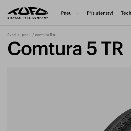
Pneu
Příslušenství
Tech
úvod
pneu
comtura 5 tr
Comtura 5 TR