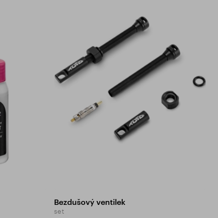
Bezdušový ventilek
set