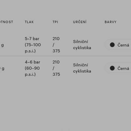
TNOST
TLAK
TPI
URČENÍ
BARVY
5–7 bar
210
Silniční
 g
(75–100
/
Černá
cyklistika
p.s.i.)
375
4–6 bar
210
Silniční
 g
(60–90
/
Černá
cyklistika
p.s.i.)
375