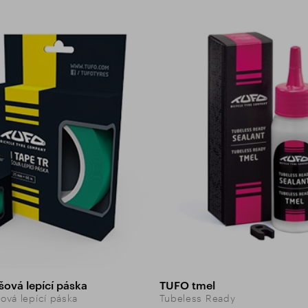
ová lepící páska
TUFO tmel
vá lepící páska
Tubeless Ready