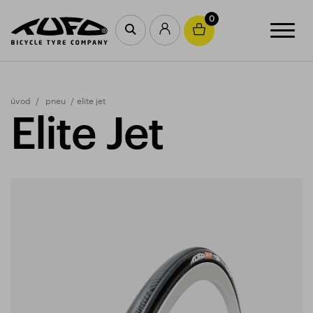
0
úvod
pneu
elite jet
Elite Jet