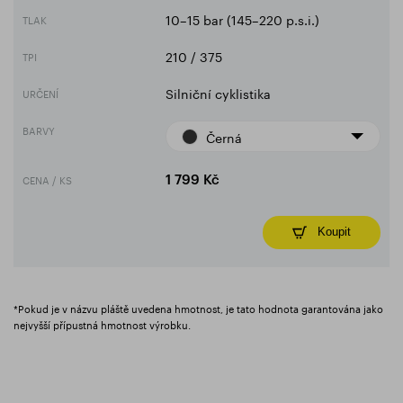
10–15 bar (145–220 p.s.i.)
TLAK
210 / 375
TPI
Silniční cyklistika
URČENÍ
BARVY
Černá
CENA / KS
1 799 Kč
Koupit
*Pokud je v názvu pláště uvedena hmotnost, je tato hodnota garantována jako
nejvyšší přípustná hmotnost výrobku.