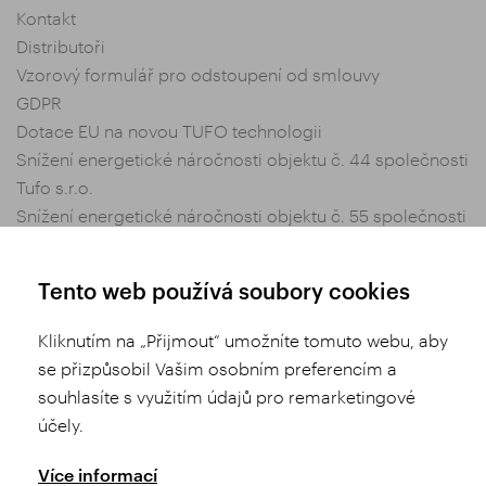
Kontakt
Distributoři
Vzorový formulář pro odstoupení od smlouvy
GDPR
Dotace EU na novou TUFO technologii
Snížení energetické náročnosti objektu č. 44 společnosti
Tufo s.r.o.
Snížení energetické náročnosti objektu č. 55 společnosti
Tufo s.r.o.
Nastavení soukromí
Tento web používá soubory cookies
Obchodní podmínky
Kliknutím na „Přijmout“ umožníte tomuto webu, aby
se přizpůsobil Vašim osobním preferencím a
Sdílej
souhlasíte s využitím údajů pro remarketingové
účely.
Více informací