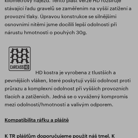
stávající řadu gravelů se zaměřením na vyšší zatížení a
provozní tlaky. Úpravou konstrukce se silnějšími
osnovními nitěmi jsme docílili lepší odolnosti při
nárustu hmotnosti o pouhých 30g.
HD kostra je vyrobena z tlustších a
pevnějších vláken, které poskytují vyšší odolnost proti
průrazu a komplexní odolnost při vyšších provozních
tlacích a zatíženích. Jedná se o vyvážený kompromis
mezi odolností/hmotností a valivým odporem.
Kompatibilita ráfku a pláště
K TR plášťům doporučujeme použít náš tmel.
K