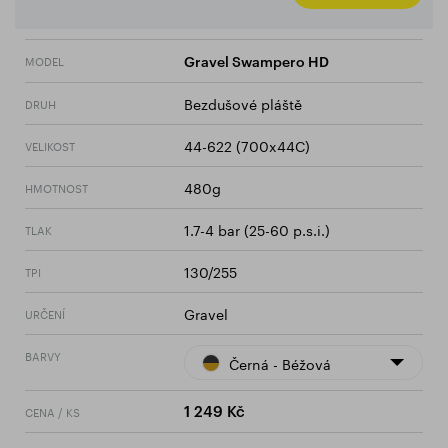
MODEL
Gravel Swampero HD
Bezdušové pláště
DRUH
44-622 (700x44C)
VELIKOST
480g
HMOTNOST
1.7-4 bar (25-60 p.s.i.)
TLAK
130/255
TPI
Gravel
URČENÍ
BARVY
Černá - Béžová
CENA / KS
1 249 Kč