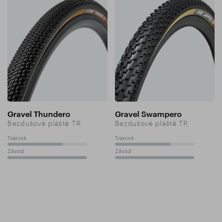
Gravel Thundero
Gravel Swampero
Bezdušové pláště TR
Bezdušové pláště TR
Trénink
Trénink
70%
70%
Závod
Závod
100%
100%