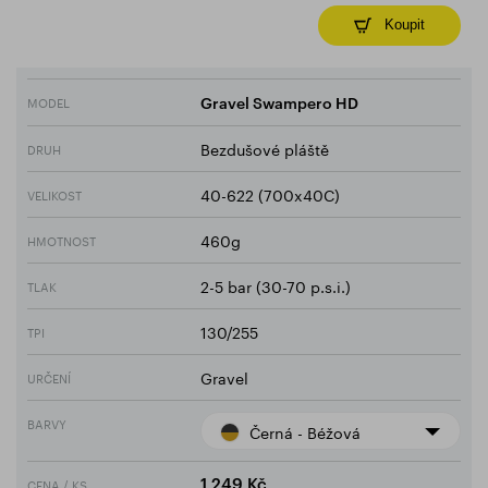
Koupit
MODEL
Gravel Swampero HD
Bezdušové pláště
DRUH
40-622 (700x40C)
VELIKOST
460g
HMOTNOST
2-5 bar (30-70 p.s.i.)
TLAK
130/255
TPI
Gravel
URČENÍ
BARVY
Černá - Béžová
CENA / KS
1 249 Kč