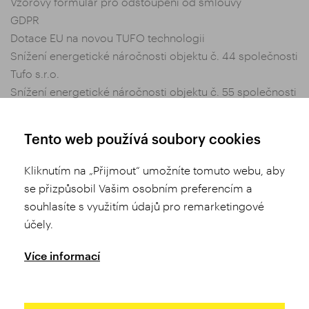
Vzorový formulář pro odstoupení od smlouvy
GDPR
Dotace EU na novou TUFO technologii
Snížení energetické náročnosti objektu č. 44 společnosti
Tufo s.r.o.
Snížení energetické náročnosti objektu č. 55 společnosti
Tufo s.r.o.
Nastavení soukromí
Tento web používá soubory cookies
Obchodní podmínky
Kliknutím na „Přijmout“ umožníte tomuto webu, aby
se přizpůsobil Vašim osobním preferencím a
Sdílej
souhlasíte s využitím údajů pro remarketingové
účely.
Více informací