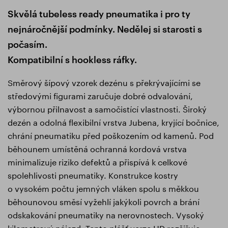
Skvělá tubeless ready pneumatika i pro ty
nejnáročnější podmínky. Nedělej si starosti s
počasím.
Kompatibilní s hookless ráfky.
Směrový šípový vzorek dezénu s překrývajícími se
středovými figurami zaručuje dobré odvalování,
výbornou přilnavost a samočistící vlastnosti. Široký
dezén a odolná flexibilní vrstva Jubena, kryjící bočnice,
chrání pneumatiku před poškozením od kamenů. Pod
běhounem umístěná ochranná kordová vrstva
minimalizuje riziko defektů a přispívá k celkové
spolehlivosti pneumatiky. Konstrukce kostry
o vysokém počtu jemných vláken spolu s měkkou
běhounovou směsí vyžehlí jakýkoli povrch a brání
odskakování pneumatiky na nerovnostech. Vysoký
kilometrový nájezd. Tento plášť verze HD rozšiřuje