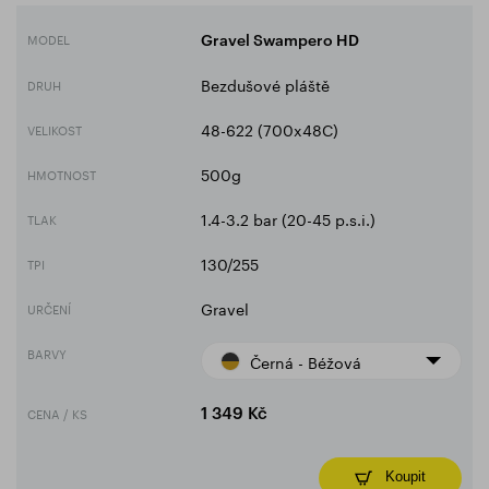
MODEL
Gravel Swampero HD
Bezdušové pláště
DRUH
48-622 (700x48C)
VELIKOST
500g
HMOTNOST
1.4-3.2 bar (20-45 p.s.i.)
TLAK
130/255
TPI
Gravel
URČENÍ
BARVY
Černá - Béžová
CENA / KS
1 349 Kč
Koupit