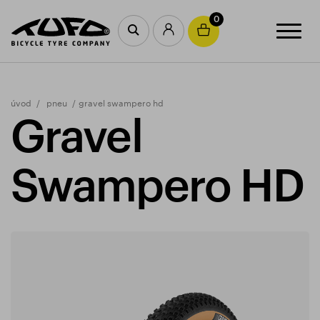
0
úvod
pneu
gravel swampero hd
Gravel
Swampero HD