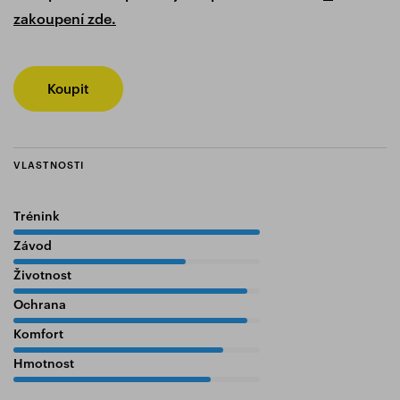
zakoupení zde.
Koupit
VLASTNOSTI
Trénink
100%
Závod
70%
Životnost
95%
Ochrana
95%
Komfort
85%
Hmotnost
80%