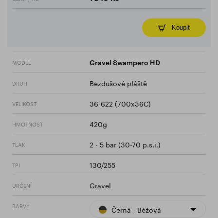
Koupit
MODEL
Gravel Swampero HD
Bezdušové pláště
DRUH
36-622 (700x36C)
VELIKOST
420g
HMOTNOST
2 - 5 bar (30-70 p.s.i.)
TLAK
130/255
TPI
Gravel
URČENÍ
BARVY
Černá - Béžová