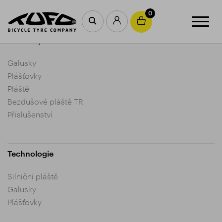
0
Produkty
Galusky
Plášťovky
Pláště
Bezdušové pláště TR
Příslušenství
Technologie
Silniční pláště
Galusky
Plášťovky