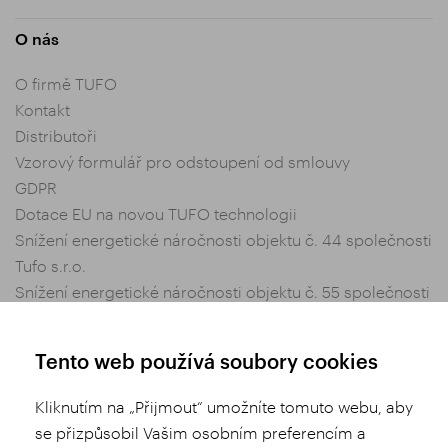
O nás
O firmě TUFO
Kontakt
Distributoři
Vzorový formulář pro odstoupení od smlouvy
GDPR
Dotace EU na novou TUFO technologii
Snížení energetické náročnosti objektu č. 44 společnosti
Tufo s.r.o.
Snížení energetické náročnosti objektu č. 55 společnosti
Tufo s.r.o.
Nastavení soukromí
Tento web používá soubory cookies
Obchodní podmínky
Kliknutím na „Přijmout“ umožníte tomuto webu, aby
se přizpůsobil Vašim osobním preferencím a