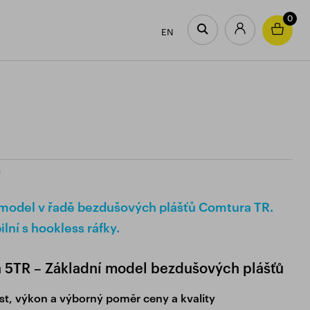
0
EN
U
 model v řadě bezdušových plášťů Comtura TR.
lní s hookless ráfky.
 5TR – Základní model bezdušových plášťů
st, výkon a výborný poměr ceny a kvality