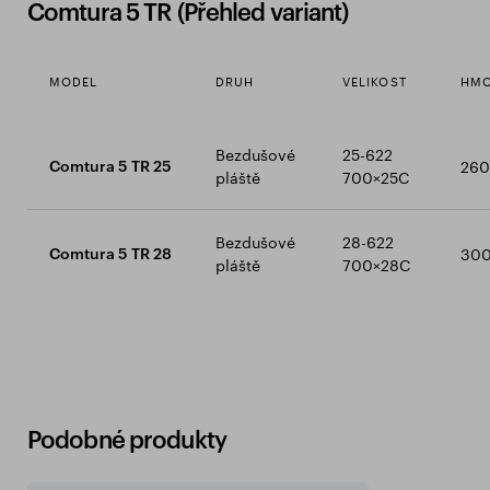
Comtura 5 TR (Přehled variant)
MODEL
DRUH
VELIKOST
HMO
Bezdušové
25-622
260
Comtura 5 TR 25
pláště
700×25C
Bezdušové
28-622
300
Comtura 5 TR 28
pláště
700×28C
Podobné produkty