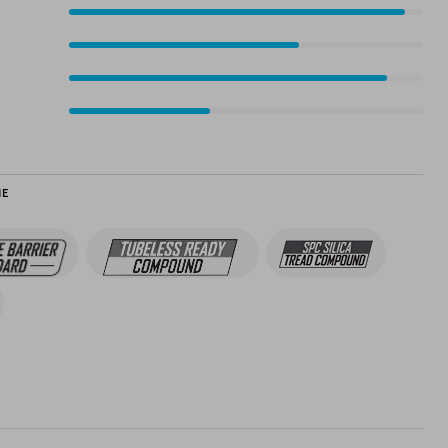
95%
65%
90%
40%
IE