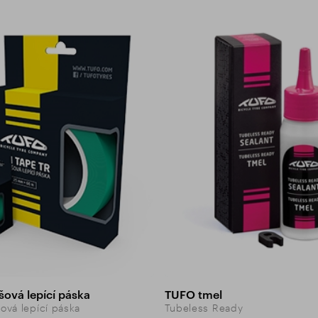
ová lepící páska
TUFO tmel
vá lepící páska
Tubeless Ready