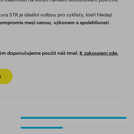
ra 5TR je ideální volbou pro cyklisty, kteří hledají
.
ompromis mezi cenou, výkonem a spolehlivostí
ťům doporučujeme použít náš tmel.
K zakoupení zde.
t
100%
40%