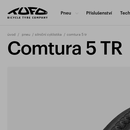
Pneu
Příslušenství
Tech
úvod
pneu
silniční cyklistika
comtura 5 tr
Comtura 5 TR