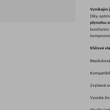
Vynikající 
Díky optim
plynulou a 
komfortní 
kompromi
Klíčové vla
Bezdušová 
Kompatibil
Zvýšená o
Vysoká ži
Skvělé jíz