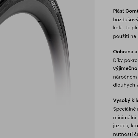
Plášť
Comt
bezdušovýc
kola. Je p
použití na
Ochrana a
Díky pokro
výjimečno
náročném po
dlouhých 
Vysoký ki
Speciálně
minimální 
jezdce, kte
nutnosti č