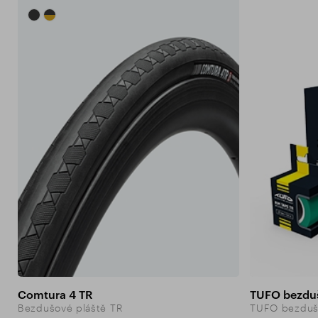
Comtura 4 TR
TUFO bezduš
Bezdušové pláště TR
TUFO bezdušo