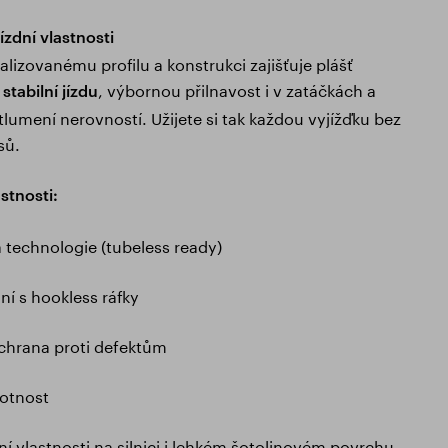
jízdní vlastnosti
alizovanému profilu a konstrukci zajišťuje plášť
, výbornou přilnavost i v zatáčkách a
stabilní jízdu
tlumení nerovností. Užijete si tak každou vyjížďku bez
sů.
stnosti:
technologie (tubeless ready)
ní s hookless ráfky
chrana proti defektům
votnost
dní vlastnosti na silnici i lehkém šotolinovém povrchu