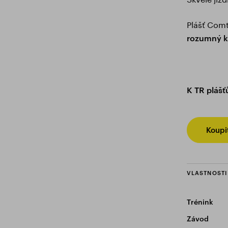
Plášť Comtu
rozumný k
K TR pláš
Koupi
VLASTNOSTI
Trénink
Závod