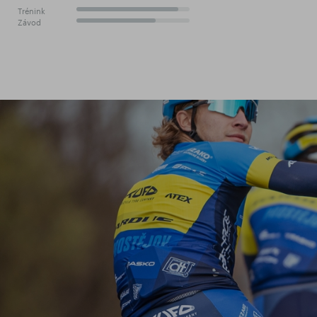
Trénink
90%
Závod
70%