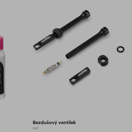
Bezdušový ventilek
set