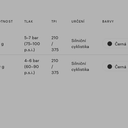
TNOST
TLAK
TPI
URČENÍ
BARVY
5–7 bar
210
Silniční
 g
(75–100
/
Černá
cyklistika
p.s.i.)
375
4–6 bar
210
Silniční
 g
(60–90
/
Černá
cyklistika
p.s.i.)
375