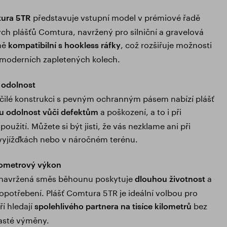
představuje vstupní model v prémiové řadě
ura 5TR
h plášťů Comtura, navržený pro silniční a gravelová
lně
, což rozšiřuje možnosti
kompatibilní s hookless ráfky
 moderních zapletených kolech.
 odolnost
čilé konstrukci s pevným ochranným pásem nabízí plášť
a poškození, a to i při
u odolnost vůči defektům
užití. Můžete si být jisti, že vás nezklame ani při
vyjížďkách nebo v náročném terénu.
lometrový výkon
 navržená směs běhounu poskytuje
a
dlouhou životnost
opotřebení. Plášť Comtura 5TR je ideální volbou pro
ří hledají
bez
spolehlivého partnera na tisíce kilometrů
asté výměny.