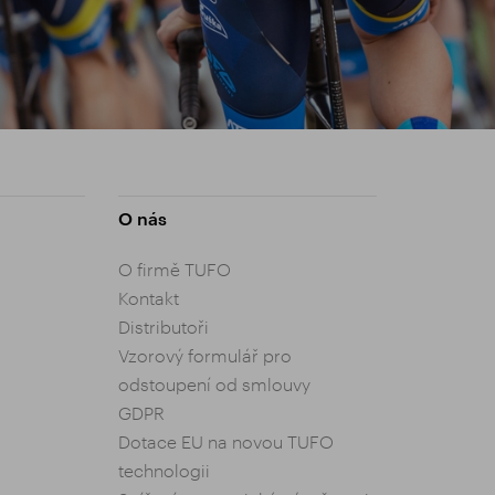
O nás
O firmě TUFO
Kontakt
Distributoři
Vzorový formulář pro
odstoupení od smlouvy
GDPR
Dotace EU na novou TUFO
technologii