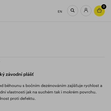
0
EN
U
ký závodní plášť
ed běhounu s bočním dezénováním zajišťuje rychlost a
zdní vlastnosti jak na suchém tak i mokrém povrchu.
nost proti defektu.