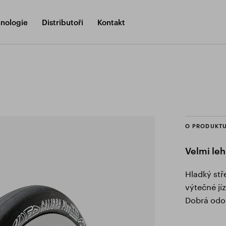
nologie
Distributoři
Kontakt
O PRODUKT
Velmi leh
Hladký stř
výtečné jí
Dobrá odol