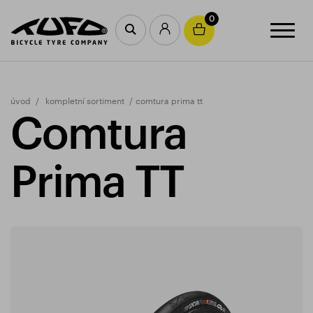
0
úvod
kompletní sortiment
comtura prima tt
Comtura
Prima TT