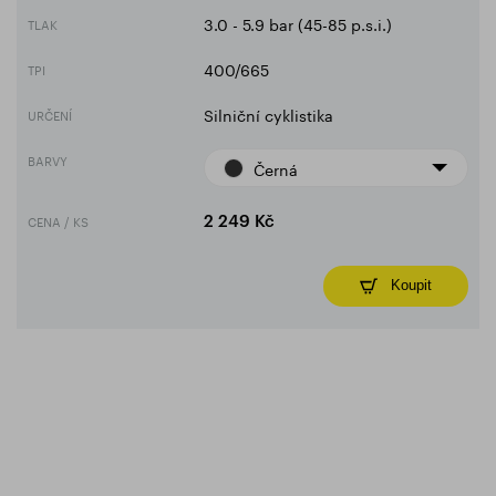
3.0 - 5.9 bar (45-85 p.s.i.)
TLAK
400/665
TPI
Silniční cyklistika
URČENÍ
BARVY
Černá
CENA / KS
2 249 Kč
Koupit