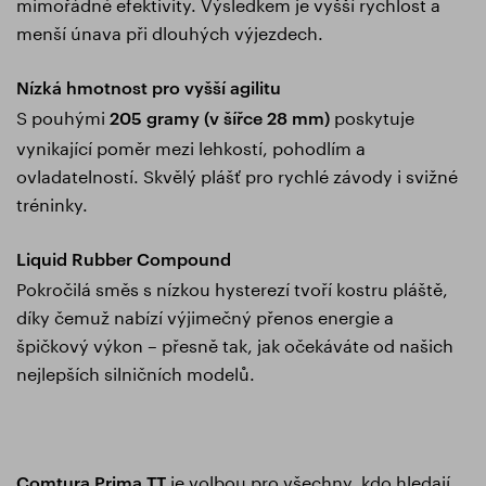
mimořádné efektivity. Výsledkem je vyšší rychlost a
menší únava při dlouhých výjezdech.
Nízká hmotnost pro vyšší agilitu
S pouhými
poskytuje
205 gramy (v šířce 28 mm)
vynikající poměr mezi lehkostí, pohodlím a
ovladatelností. Skvělý plášť pro rychlé závody i svižné
tréninky.
Liquid Rubber Compound
Pokročilá směs s nízkou hysterezí tvoří kostru pláště,
díky čemuž nabízí výjimečný přenos energie a
špičkový výkon – přesně tak, jak očekáváte od našich
nejlepších silničních modelů.
je volbou pro všechny, kdo hledají
Comtura Prima TT