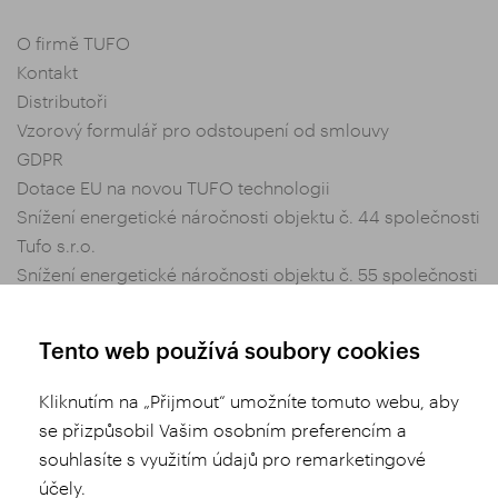
O firmě TUFO
Kontakt
Distributoři
Vzorový formulář pro odstoupení od smlouvy
GDPR
Dotace EU na novou TUFO technologii
Snížení energetické náročnosti objektu č. 44 společnosti
Tufo s.r.o.
Snížení energetické náročnosti objektu č. 55 společnosti
Tufo s.r.o.
Nastavení soukromí
Tento web používá soubory cookies
Obchodní podmínky
Kliknutím na „Přijmout“ umožníte tomuto webu, aby
se přizpůsobil Vašim osobním preferencím a
Sdílej
souhlasíte s využitím údajů pro remarketingové
účely.