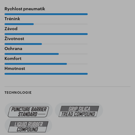
Rychlost pneumatik
100%
Trénink
35%
Závod
100%
Životnost
45%
Ochrana
65%
Komfort
75%
Hmotnost
100%
TECHNOLOGIE