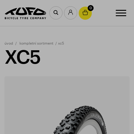
0
úvod
kompletní sortiment
xc5
XC5