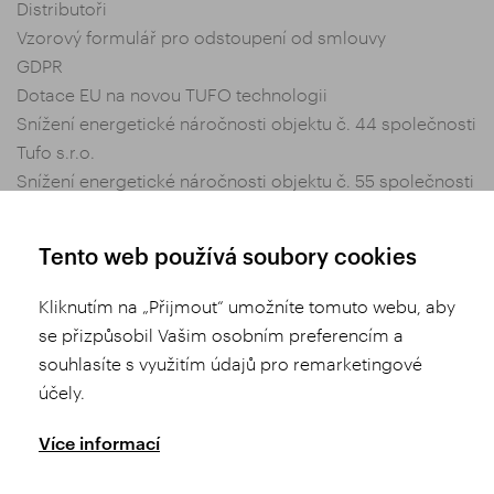
Distributoři
Vzorový formulář pro odstoupení od smlouvy
GDPR
Dotace EU na novou TUFO technologii
Snížení energetické náročnosti objektu č. 44 společnosti
Tufo s.r.o.
Snížení energetické náročnosti objektu č. 55 společnosti
Tufo s.r.o.
Nastavení soukromí
Tento web používá soubory cookies
Obchodní podmínky
Kliknutím na „Přijmout“ umožníte tomuto webu, aby
se přizpůsobil Vašim osobním preferencím a
Sdílej
souhlasíte s využitím údajů pro remarketingové
účely.
Více informací