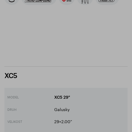
XC5
MODEL
XC5 29"
Galusky
DRUH
29×2.00"
VELIKOST