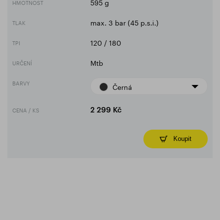
595 g
HMOTNOST
max. 3 bar (45 p.s.i.)
TLAK
120 / 180
TPI
Mtb
URČENÍ
BARVY
Černá
CENA / KS
2 299 Kč
Koupit