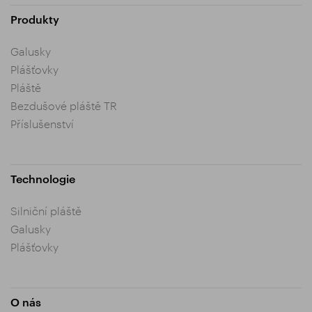
Produkty
Galusky
Plášťovky
Pláště
Bezdušové pláště TR
Příslušenství
Technologie
Silniční pláště
Galusky
Plášťovky
O nás