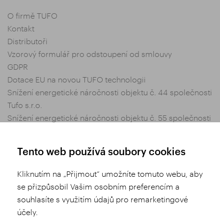
O firmě TUFO
Kontakt
Distributoři
Vzorový formulář pro odstoupení od smlouvy
GDPR
Dotace EU na novou TUFO technologii
Snížení energetické náročnosti objektu č. 44 společnosti
Tufo s.r.o.
Snížení energetické náročnosti objektu č. 55 společnosti
Tufo s.r.o.
Nastavení soukromí
Tento web používá soubory cookies
Obchodní podmínky
Kliknutím na „Přijmout“ umožníte tomuto webu, aby
se přizpůsobil Vašim osobním preferencím a
Sdílej
souhlasíte s využitím údajů pro remarketingové
účely.