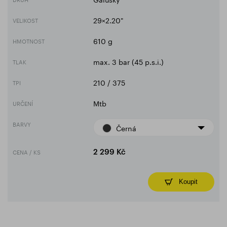
29×2.20"
VELIKOST
610 g
HMOTNOST
max. 3 bar (45 p.s.i.)
TLAK
210 / 375
TPI
Mtb
URČENÍ
BARVY
Černá
CENA / KS
2 299 Kč
Koupit