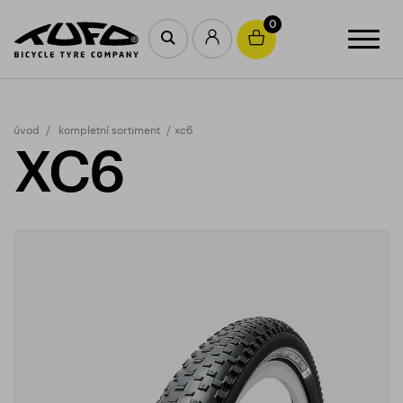
0
úvod
kompletní sortiment
xc6
XC6