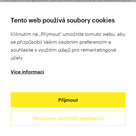
Tufo s.r.o.
Nastavení soukromí
Tento web používá soubory cookies
Obchodní podmínky
Kliknutím na „Přijmout“ umožníte tomuto webu, aby
se přizpůsobil Vašim osobním preferencím a
Sdílej
souhlasíte s využitím údajů pro remarketingové
účely.
Více informací
Přijmout
Nastavení osobních preferencí
2026 TUFO © Všechna práva vyhrazena
Site by Studio 9