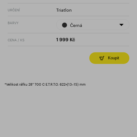
Triatlon
URČENÍ
BARVY
Černá
CENA / KS
1 999 Kč
Koupit
*Velikost ráfku 28" 700 C E.T.R.T.O. 622×(13–15) mm