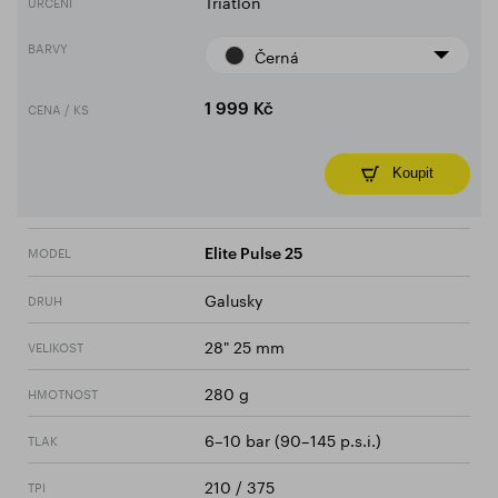
Triatlon
URČENÍ
BARVY
Černá
CENA / KS
1 999 Kč
Koupit
MODEL
Elite Pulse 25
Galusky
DRUH
28" 25 mm
VELIKOST
280 g
HMOTNOST
6–10 bar (90–145 p.s.i.)
TLAK
210 / 375
TPI