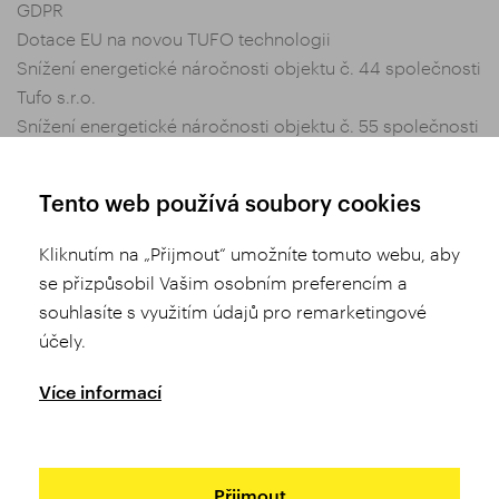
GDPR
Dotace EU na novou TUFO technologii
Snížení energetické náročnosti objektu č. 44 společnosti
Tufo s.r.o.
Snížení energetické náročnosti objektu č. 55 společnosti
Tufo s.r.o.
Nastavení soukromí
Tento web používá soubory cookies
Obchodní podmínky
Kliknutím na „Přijmout“ umožníte tomuto webu, aby
se přizpůsobil Vašim osobním preferencím a
Sdílej
souhlasíte s využitím údajů pro remarketingové
účely.
Více informací
Přijmout