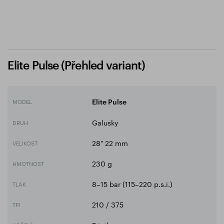
Elite Pulse (Přehled variant)
MODEL
Elite Pulse
Galusky
DRUH
28" 22 mm
VELIKOST
230 g
HMOTNOST
8–15 bar (115–220 p.s.i.)
TLAK
210 / 375
TPI