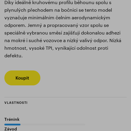
Díky ideálně kruhovému profilu běhounu spolu s
plynulých přechodem na bočnici se tento model
vyznačuje minimálním čelním aerodynamickým
odporem. Jemný a propracovaný vzor spolu se
speciálně vybranou směsí zajišťují dokonalou adhezi
na mokré i suché vozovce a nízký valivý odpor. Nízká
hmotnost, vysoké TPI, vynikající odolnost proti
defektu.
Koupit
VLASTNOSTI
Trénink
20%
Závod
100%