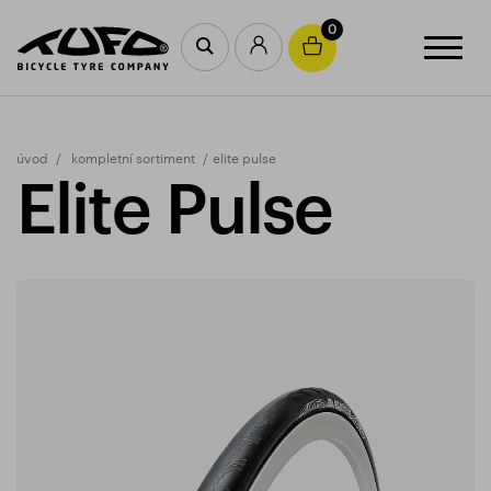
0
úvod
kompletní sortiment
elite pulse
Elite Pulse